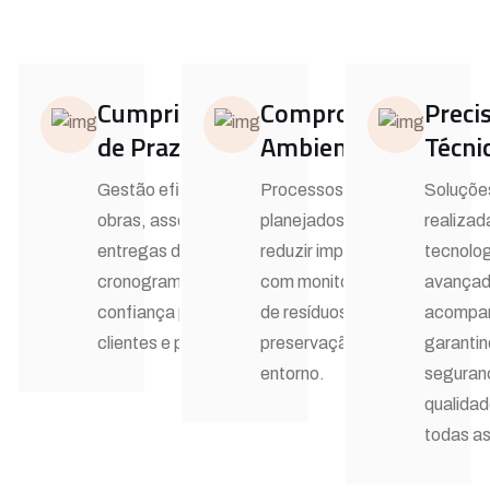
Cumprimento
Compromisso
Preci
de Prazos
Ambiental
Técni
Gestão eficiente de
Processos
Soluçõe
obras, assegurando
planejados para
realiza
entregas dentro do
reduzir impactos,
tecnolog
cronograma e
com monitoramento
avançad
confiança para
de resíduos, ruídos e
acompa
clientes e parceiros.
preservação do
garanti
entorno.
seguran
qualida
todas a