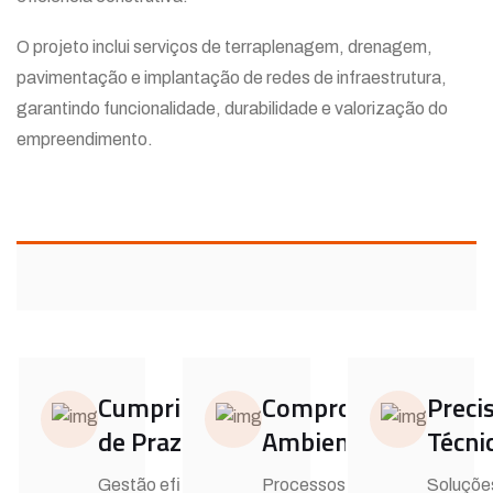
O projeto inclui serviços de terraplenagem, drenagem,
pavimentação e implantação de redes de infraestrutura,
garantindo funcionalidade, durabilidade e valorização do
empreendimento.
Cumprimento
Compromisso
Preci
de Prazos
Ambiental
Técni
Gestão eficiente de
Processos
Soluçõe