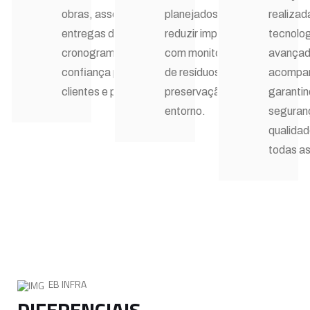
obras, assegurando
planejados para
realiza
entregas dentro do
reduzir impactos,
tecnolog
cronograma e
com monitoramento
avançad
confiança para
de resíduos, ruídos e
acompa
clientes e parceiros.
preservação do
garanti
entorno.
seguran
qualida
todas a
EB INFRA
DIFERENCIAIS