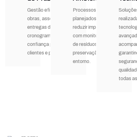
Gestão eficiente de
Processos
Soluçõe
obras, assegurando
planejados para
realiza
entregas dentro do
reduzir impactos,
tecnolog
cronograma e
com monitoramento
avançad
confiança para
de resíduos, ruídos e
acompa
clientes e parceiros.
preservação do
garanti
entorno.
seguran
qualida
todas a